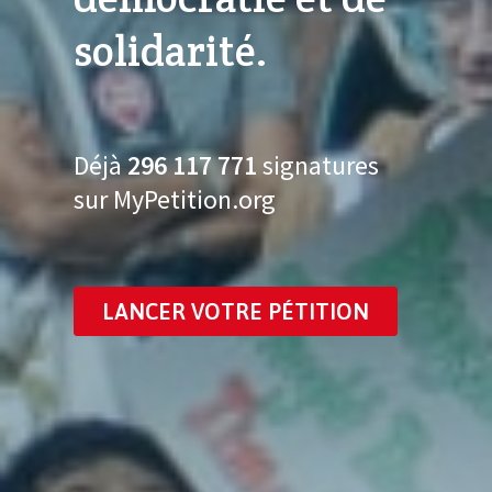
solidarité.
Déjà
296 117 788
signatures
sur MyPetition.org
LANCER VOTRE PÉTITION