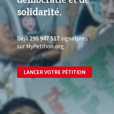
solidarité.
Déjà
295 947 530
signatures
sur MyPetition.org
LANCER VOTRE PÉTITION