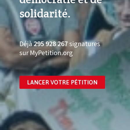
solidarité.
Déjà
295 928 282
signatures
sur MyPetition.org
LANCER VOTRE PÉTITION