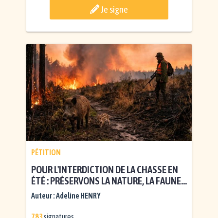
Je signe
PÉTITION
POUR L'INTERDICTION DE LA CHASSE EN
ÉTÉ : PRÉSERVONS LA NATURE, LA FAUNE
ET LA SÉCURITÉ DE TOUS !
Auteur :
Adeline HENRY
783
signatures