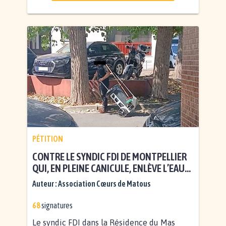
PÉTITION
CONTRE LE SYNDIC FDI DE MONTPELLIER
QUI, EN PLEINE CANICULE, ENLÈVE L’EAU
POUR LES HÉRISSONS ET LES CHATS
Auteur :
Association Cœurs de Matous
"LIBRES" !
68
signatures
Le syndic FDI dans la Résidence du Mas