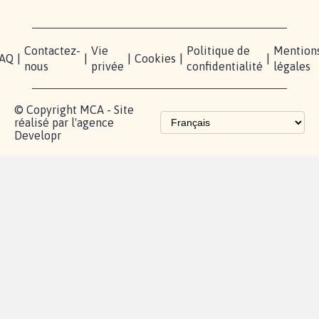
Contactez-
Vie
Politique de
Mention
AQ
|
|
|
Cookies
|
|
nous
privée
confidentialité
légales
© Copyright MCA - Site
réalisé par l'agence
Developr