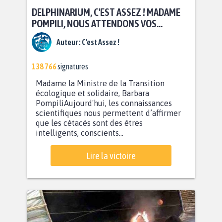
DELPHINARIUM, C'EST ASSEZ ! MADAME
POMPILI, NOUS ATTENDONS VOS
MESURES EN FAVEUR DU BIEN-ÊTRE
Auteur :
C'est Assez !
ANIMAL !
138 766
signatures
Madame la Ministre de la Transition
écologique et solidaire, Barbara
PompiliAujourd'hui, les connaissances
scientifiques nous permettent d’affirmer
que les cétacés sont des êtres
intelligents, conscients...
Lire la victoire