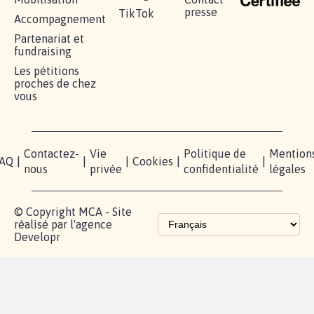
presse
TikTok
Accompagnement
Partenariat et
fundraising
Les pétitions
proches de chez
vous
Contactez-
Vie
Politique de
Mention
AQ
|
|
|
Cookies
|
|
nous
privée
confidentialité
légales
© Copyright MCA - Site
réalisé par l'agence
Developr