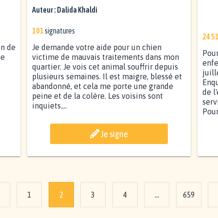
À P
Auteur :
Dalida Khaldi
101
signatures
24 5
en de
Je demande votre aide pour un chien
Pour
de
victime de mauvais traitements dans mon
enfe
quartier. Je vois cet animal souffrir depuis
juil
plusieurs semaines. Il est maigre, blessé et
Enqu
abandonné, et cela me porte une grande
de l
peine et de la colère. Les voisins sont
serv
inquiets....
Pourt
Je signe
1
2
3
4
...
659