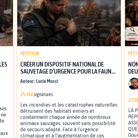
PÉTITION
PÉTI
LES
CRÉER UN DISPOSITIF NATIONAL DE
NON
SAUVETAGE D’URGENCE POUR LA FAUNE
DEU
SAUVAGE
Auteur :
Lucie Musci
25 306
signatures
23 5
Les incendies et les catastrophes naturelles
ises
LA 
détruisent des habitats entiers et
une
REP
condamnent chaque année de nombreux
de
ASS
animaux sauvages, souvent sans possibilité
QUEL
de secours adapté. Face à l'urgence
eaux
Gouv
climatique et à l'augmentation de ces