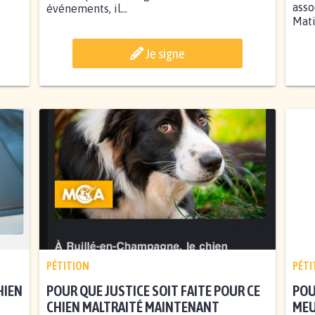
asso
événements, il...
Mati
Je signe
PÉTITION
PÉTI
HIEN
POUR QUE JUSTICE SOIT FAITE POUR CE
POU
CHIEN MALTRAITÉ MAINTENANT
MEU