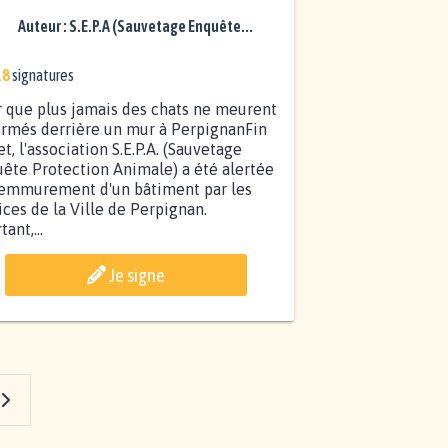
ERPIGNAN
Auteur :
S.E.P.A (Sauvetage Enquête...
18
signatures
 que plus jamais des chats ne meurent
rmés derrière un mur à PerpignanFin
let, l'association S.E.P.A. (Sauvetage
ête Protection Animale) a été alertée
'emmurement d'un bâtiment par les
ices de la Ville de Perpignan.
ant,...
Je signe