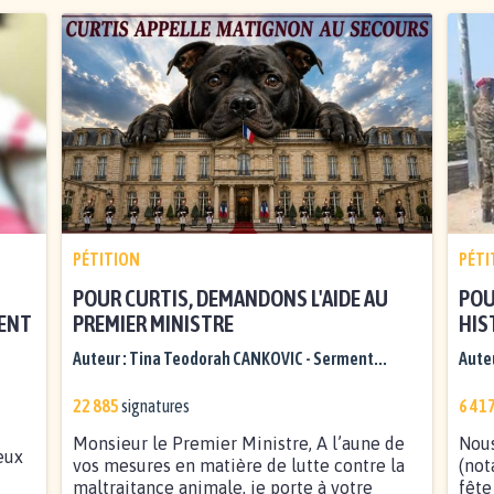
PÉTITION
PÉTI
POUR CURTIS, DEMANDONS L'AIDE AU
POU
MENT
PREMIER MINISTRE
HIS
Auteur :
Tina Teodorah CANKOVIC - Serment...
Auteu
22 885
signatures
6 41
Monsieur le Premier Ministre, A l’aune de
Nous
eux
vos mesures en matière de lutte contre la
(not
maltraitance animale, je porte à votre
fête