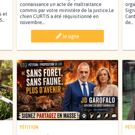
connaissance un acte de maltraitance
orga
commis par votre ministère de la justice.Le
Sign
s et
chien CURTIS a été réquisitionné en
Cant
..
novembre...
de...
Je signe
PÉTITION
PÉTI