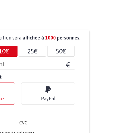
tition sera
affichée à
1000
personnes.
10€
25€
50€
€
t
re
PayPal
CVC