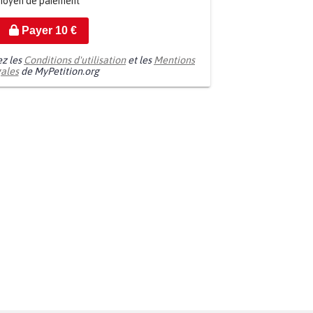
moyen de paiement
Payer
10
€
ez les
Conditions d'utilisation
et les
Mentions
gales
de MyPetition.org