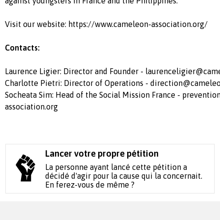
against youngsters in France and the Philippines.
Visit our website: https://www.cameleon-association.org/
Contacts:
Laurence Ligier: Director and Founder -
laurenceligier@came
Charlotte Pietri: Director of Operations -
direction@cameleon
Socheata Sim: Head of the Social Mission France -
preventi
association.org
Lancer votre propre pétition
La personne ayant lancé cette pétition a
décidé d'agir pour la cause qui la concernait.
En ferez-vous de même ?