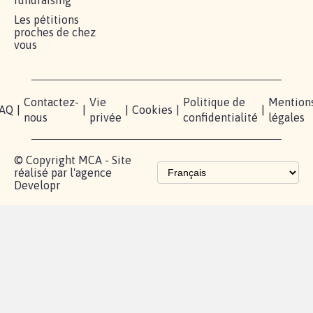
RÉUSSIR VOTRE
NOTRE
ESPACE
MOBILISATION
COMMUNAUTÉ
PRESSE
Lancer votre
Facebook
Qui
pétition
sommes-
X
nous?
Blog - Parlons
Instagram
Mobilisation
Contact
presse
TikTok
Accompagnement
Partenariat et
fundraising
Les pétitions
proches de chez
vous