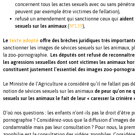
concernent tous les actes sexuels avec ou sans pénétra
peuvent par exemple être victimes de fellation),
refusé un amendement qui sanctionne ceux qui
aident 
sexuels sur les animaux
(
N°139
),
Le
texte adopté
offre des brèches juridiques très important
sanctionner les images de sévices sexuels sur les animaux, p
la zoo-pornographie.
Les députés ont refusé de reconnaîtr
les agressions sexuelles dont sont victimes les animaux hor
constituent justement l’essentiel des images zoo-pornogra
Le Ministre de l’Agriculture a considéré qu’il ne fallait pas d
notion de sévices sexuels sur les animaux
de peur qu’on ne q
sexuels sur les animaux le fait de leur « caresser la crinière »
D’où nos questions : les enfants n’ont-ils pas le droit d’être 
pornographie ? Considérez-vous que la diffusion d’images de
condamnable mais pas leur consultation ?
Pour nous, la prem
zoophilie est la consultation des vidéos zoophiles. Considér