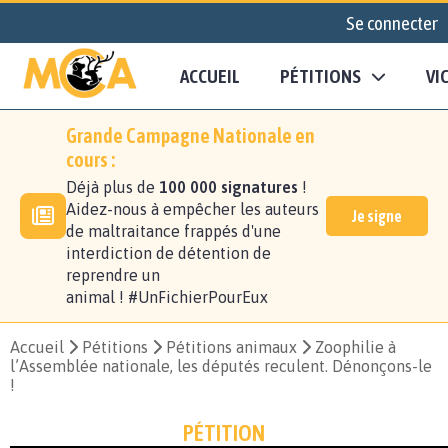
Se connecter
ACCUEIL
PÉTITIONS
VI
Grande Campagne Nationale en
cours :
Déjà plus de
100 000 signatures
!
Aidez-nous à empêcher les auteurs
Je signe
de maltraitance frappés d'une
interdiction de détention de
reprendre un
animal ! #UnFichierPourEux
Accueil
Pétitions
Pétitions animaux
Zoophilie à
l’Assemblée nationale, les députés reculent. Dénonçons-le
!
PÉTITION