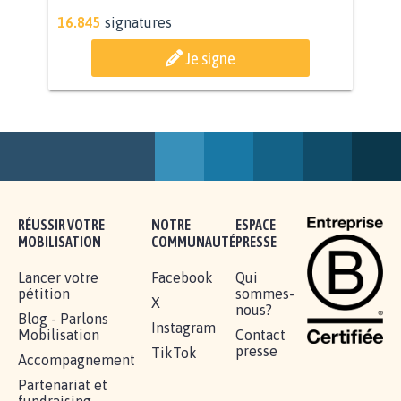
STOP AU PROJET AGRIVOLTAÏQUE
AUTOUR DE LA SOURCE...
11.288
signatures
Je signe
AGRESSION DE MON FILS THÉO :
SOYONS TOUS MOBILISÉS...
16.845
signatures
Je signe