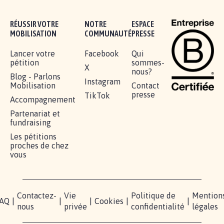
RÉUSSIR VOTRE
NOTRE
ESPACE
MOBILISATION
COMMUNAUTÉ
PRESSE
Lancer votre
Facebook
Qui
pétition
sommes-
X
nous?
Blog - Parlons
Instagram
Mobilisation
Contact
presse
TikTok
Accompagnement
Partenariat et
fundraising
Les pétitions
proches de chez
vous
Contactez-
Vie
Politique de
Mention
AQ
|
|
|
Cookies
|
|
nous
privée
confidentialité
légales