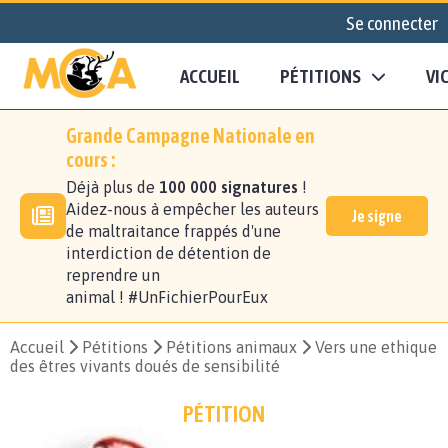
Se connecter
ACCUEIL
PÉTITIONS
VI
Grande Campagne Nationale en
cours :
Déjà plus de
100 000 signatures
!
Aidez-nous à empêcher les auteurs
Je signe
de maltraitance frappés d'une
interdiction de détention de
reprendre un
animal ! #UnFichierPourEux
Accueil
Pétitions
Pétitions animaux
Vers une ethique
des êtres vivants doués de sensibilité
PÉTITION