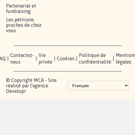
RÉUSSIR VOTRE
NOTRE
ESPACE
MOBILISATION
COMMUNAUTÉ
PRESSE
Lancer votre
Facebook
Qui
pétition
sommes-
X
nous?
Blog - Parlons
Instagram
Mobilisation
Contact
presse
TikTok
Accompagnement
Partenariat et
fundraising
Les pétitions
proches de chez
vous
Contactez-
Vie
Politique de
Mention
AQ
|
|
|
Cookies
|
|
nous
privée
confidentialité
légales