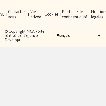
Instagram
Mobilisation
Contact
presse
TikTok
Accompagnement
Partenariat et
fundraising
Les pétitions
proches de chez
vous
Contactez-
Vie
Politique de
Mention
AQ
|
|
|
Cookies
|
|
nous
privée
confidentialité
légales
© Copyright MCA - Site
réalisé par l'agence
Developr