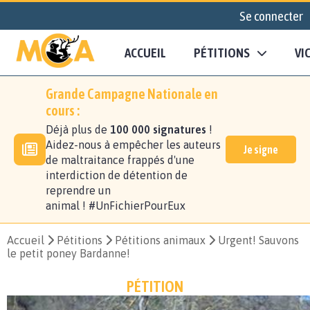
Se connecter
ACCUEIL
PÉTITIONS
VI
Grande Campagne Nationale en
cours :
Déjà plus de
100 000 signatures
!
Aidez-nous à empêcher les auteurs
Je signe
de maltraitance frappés d'une
interdiction de détention de
reprendre un
animal ! #UnFichierPourEux
Accueil
Pétitions
Pétitions animaux
Urgent! Sauvons
le petit poney Bardanne!
PÉTITION