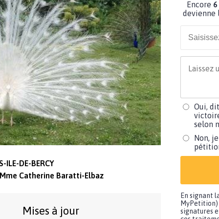
Encore
6
devienne l
Oui, di
victoir
selon m
Non, je
pétiti
S-ILE-DE-BERCY
Mme Catherine Baratti-Elbaz
En signant l
MyPetition) 
Mises à jour
signatures e