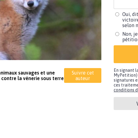
Oui, di
victoir
selon m
Non, je
pétiti
En signant l
nimaux sauvages et une
Suivre cet
MyPetition) 
 contre la vénerie sous terre
auteur
signatures e
ces traiteme
conditions d'