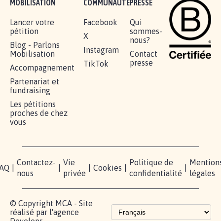
MOBILISATION
COMMUNAUTÉ
PRESSE
Lancer votre
Facebook
Qui
pétition
sommes-
X
nous?
Blog - Parlons
Instagram
Mobilisation
Contact
presse
TikTok
Accompagnement
Partenariat et
fundraising
Les pétitions
proches de chez
vous
Contactez-
Vie
Politique de
Mention
AQ
|
|
|
Cookies
|
|
nous
privée
confidentialité
légales
© Copyright MCA - Site
réalisé par l'agence