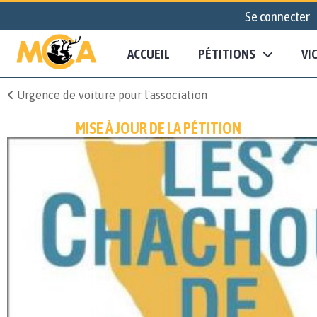
Se connecter
ACCUEIL
PÉTITIONS
VI
Urgence de voiture pour l'association
MISE À JOUR DE LA PÉTITION