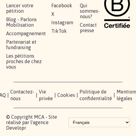
Lancer votre
Facebook
Qui
pétition
sommes-
X
nous?
Blog - Parlons
Instagram
Mobilisation
Contact
presse
TikTok
Accompagnement
Partenariat et
fundraising
Les pétitions
proches de chez
vous
Contactez-
Vie
Politique de
Mention
AQ
|
|
|
Cookies
|
|
nous
privée
confidentialité
légales
© Copyright MCA - Site
réalisé par l'agence
Developr