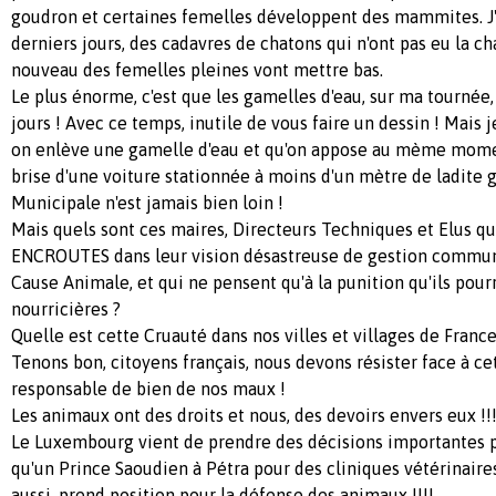
goudron et certaines femelles développent des mammites. J'
derniers jours, des cadavres de chatons qui n'ont pas eu la cha
nouveau des femelles pleines vont mettre bas.
Le plus énorme, c'est que les gamelles d'eau, sur ma tournée,
jours ! Avec ce temps, inutile de vous faire un dessin ! Mais je
on enlève une gamelle d'eau et qu'on appose au mème momen
brise d'une voiture stationnée à moins d'un mètre de ladite g
Municipale n'est jamais bien loin !
Mais quels sont ces maires, Directeurs Techniques et Elus q
ENCROUTES dans leur vision désastreuse de gestion communa
Cause Animale, et qui ne pensent qu'à la punition qu'ils pourr
nourricières ?
Quelle est cette Cruauté dans nos villes et villages de France
Tenons bon, citoyens français, nous devons résister face à ce
responsable de bien de nos maux !
Les animaux ont des droits et nous, des devoirs envers eux !!!
Le Luxembourg vient de prendre des décisions importantes p
qu'un Prince Saoudien à Pétra pour des cliniques vétérinaires
aussi, prend position pour la défense des animaux !!!!