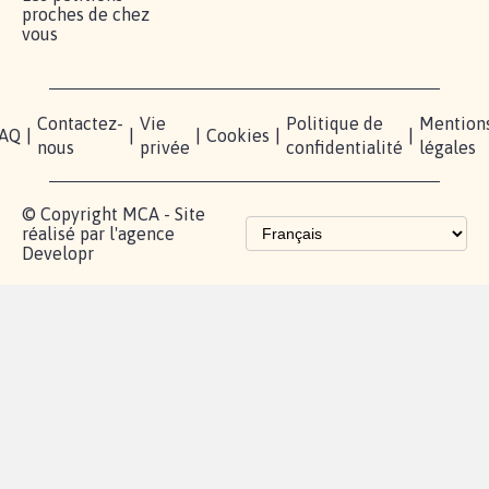
proches de chez
vous
Contactez-
Vie
Politique de
Mention
AQ
|
|
|
Cookies
|
|
nous
privée
confidentialité
légales
© Copyright MCA - Site
réalisé par l'agence
Developr