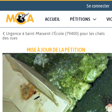
Se connecter
ACCUEIL
PÉTITIONS
VI
Urgence à Saint-Maixent-l'École (79400) pour les chats
des rues
MISE À JOUR DE LA PÉTITION