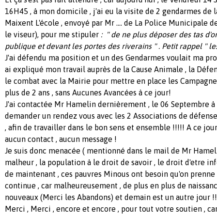
16H45 , à mon domicile , j'ai eu la visite de 2 gendarmes de 
Maixent L'école , envoyé par Mr .... de La Police Municipale d
le viseur), pour me stipuler
: " de ne plus déposer des tas d'o
publique et devant les portes des riverains " . Petit rappel " le
J'ai défendu ma position et un des Gendarmes voulait ma propr
ai expliqué mon travail auprès de la Cause Animale , la Défen
le combat avec la Mairie pour mettre en place les Campagnes
plus de 2 ans , sans Aucunes Avancées à ce jour!
J'ai contactée Mr Hamelin dernièrement , le 06 Septembre à 
demander un rendez vous avec les 2 Associations de défens
, afin de travailler dans le bon sens et ensemble !!!!! A ce jou
aucun contact , aucun message !
Je suis donc menacée ( mentionné dans le mail de Mr Hamelin)
malheur , la population à le droit de savoir , le droit d'etre i
de maintenant , ces pauvres Minous ont besoin qu'on prenne so
continue , car malheureusement , de plus en plus de naissanc
nouveaux (Merci les Abandons) et demain est un autre jour !!!!
Merci , Merci , encore et encore , pour tout votre soutien , ca