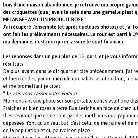
bois d'une maison abandonnée, je retrouve ma propre gamel
des croquettes (que j'avais laissée dans une gamelle plasti
MELANGEE AVEC UN PRODUIT ROSE !
J'ai récupéré l'ensemble (et après quelques photos) et j'ai f
ont fait les prélèvements nécessaires. Le tout est parti à L
ma demande, c'est moi qui en assure le cout financier.
Les réponses dans un peu plus de 15 jours, et je vous inform
résultats.
De plus, avant, dans le dit quartier cité précédemment, j'ai 
et bien réelles, par un individu qui habite à cet endroit, m
et me promettant je cite :
" J
e vais vous casser votre voiture "
Me montrant une photo sur son portable où il y avait une diz
Fraiches et bien roses à terre Rue Leriche en face de chez lui
Il est évident que ce ne sont pas des méthodes que j'appliqu
déposées n'ont qu'un seul but, c'est celui de me nuire et de 
de la population et du pouvoir en place !
Et ça s'est pas fait attendre , car aujourd'hui , le Vendredi 1