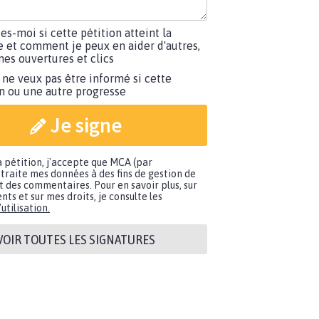
tes-moi si cette pétition atteint la
e et comment je peux en aider d'autres,
es ouvertures et clics
 ne veux pas être informé si cette
on ou une autre progresse
Je signe
a pétition, j'accepte que MCA (par
traite mes données à des fins de gestion de
t des commentaires. Pour en savoir plus, sur
nts et sur mes droits, je consulte les
utilisation.
VOIR TOUTES LES SIGNATURES