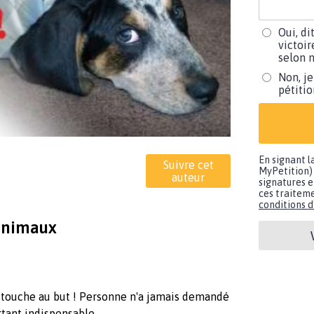
Oui, di
victoir
selon m
Non, je
pétiti
En signant l
Suivre cet
MyPetition) 
auteur
signatures e
ces traiteme
conditions d'
 animaux
 touche au but ! Personne n'a jamais demandé
urtant indispensable.