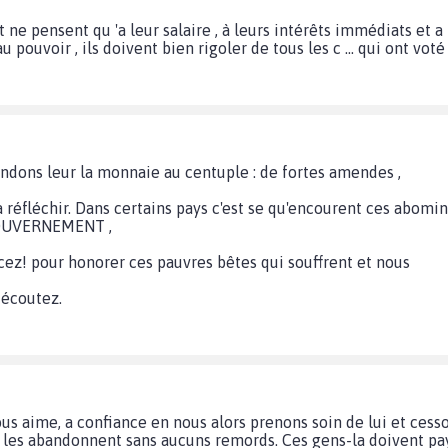
ne pensent qu 'a leur salaire , à leurs intérêts immédiats et a 
 pouvoir , ils doivent bien rigoler de tous les c ... qui ont voté
endons leur la monnaie au centuple : de fortes amendes ,
a réfléchir. Dans certains pays c'est se qu'encourent ces abomi
 GOUVERNEMENT ,
cez! pour honorer ces pauvres bêtes qui souffrent et nous
 écoutez.
 nous aime, a confiance en nous alors prenons soin de lui et ces
 les abandonnent sans aucuns remords. Ces gens-la doivent paye