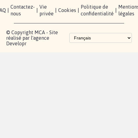
presse
TikTok
Accompagnement
Partenariat et
fundraising
Les pétitions
proches de chez
vous
Contactez-
Vie
Politique de
Mention
AQ
|
|
|
Cookies
|
|
nous
privée
confidentialité
légales
© Copyright MCA - Site
réalisé par l'agence
Developr