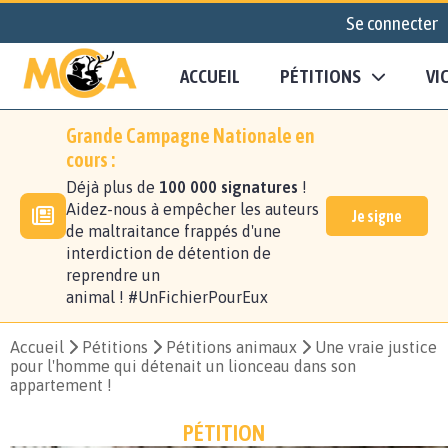
Se connecter
ACCUEIL
PÉTITIONS
VI
Grande Campagne Nationale en
cours :
Déjà plus de
100 000 signatures
!
Aidez-nous à empêcher les auteurs
Je signe
de maltraitance frappés d'une
interdiction de détention de
reprendre un
animal ! #UnFichierPourEux
Accueil
Pétitions
Pétitions animaux
Une vraie justice
pour l'homme qui détenait un lionceau dans son
appartement !
PÉTITION