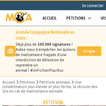
Se connecter
ACCUEIL
PÉTITIONS
VI
Grande Campagne Nationale en
cours :
Déjà plus de
100 000 signatures
!
Aidez-nous à empêcher les auteurs
Je signe
de maltraitance frappés d'une
interdiction de détention de
reprendre un
animal ! #UnFichierPourEux
Accueil
Pétitions
Pétitions animaux
Une
condamnation plus élevée et plus ferme, la révision des
lois en cas de maltraitance animale
PÉTITION