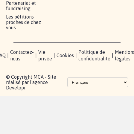
RÉUSSIR VOTRE
NOTRE
ESPACE
MOBILISATION
COMMUNAUTÉ
PRESSE
Lancer votre
Facebook
Qui
pétition
sommes-
X
nous?
Blog - Parlons
Instagram
Mobilisation
Contact
presse
TikTok
Accompagnement
Partenariat et
fundraising
Les pétitions
proches de chez
vous
Contactez-
Vie
Politique de
Mention
AQ
|
|
|
Cookies
|
|
nous
privée
confidentialité
légales
© Copyright MCA - Site