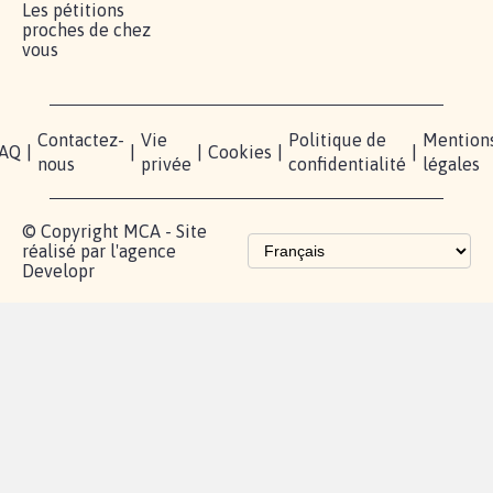
Lancer votre
Facebook
Qui
pétition
sommes-
X
nous?
Blog - Parlons
Instagram
Mobilisation
Contact
presse
TikTok
Accompagnement
Partenariat et
fundraising
Les pétitions
proches de chez
vous
Contactez-
Vie
Politique de
Mention
AQ
|
|
|
Cookies
|
|
nous
privée
confidentialité
légales
© Copyright MCA - Site
réalisé par l'agence
Developr