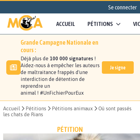
Se connecter
ACCUEIL
PÉTITIONS
VI
Grande Campagne Nationale en
cours :
Déjà plus de
100 000 signatures
!
Aidez-nous à empêcher les auteurs
Je signe
de maltraitance frappés d'une
interdiction de détention de
reprendre un
animal ! #UnFichierPourEux
Accueil
Pétitions
Pétitions animaux
Où sont passés
les chats de Rians
PÉTITION