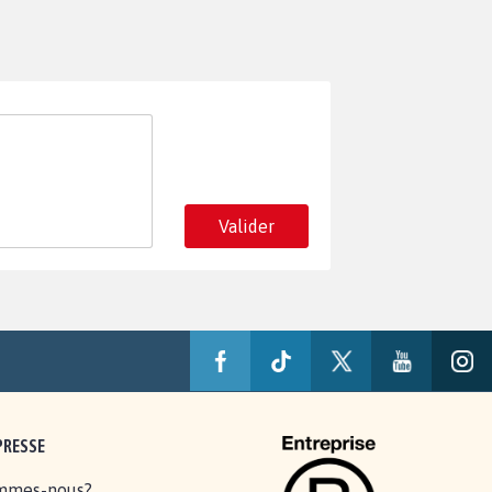
Valider
PRESSE
mmes-nous?