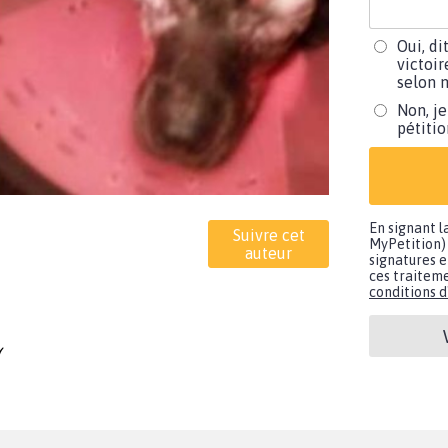
Oui, di
victoir
selon m
Non, je
pétiti
En signant l
Suivre cet
MyPetition) 
auteur
signatures e
ces traiteme
conditions d'
(