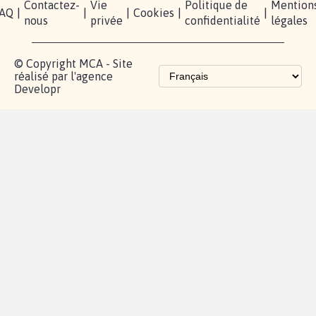
Accompagnement
Partenariat et
fundraising
Les pétitions
proches de chez
vous
Contactez-
Vie
Politique de
Mention
AQ
|
|
|
Cookies
|
|
nous
privée
confidentialité
légales
© Copyright MCA - Site
réalisé par l'agence
Developr