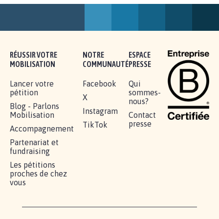
AGRESSION DE MON FILS THÉO :
SOYONS TOUS MOBILISÉS...
16.841
signatures
Je signe
RÉUSSIR VOTRE
NOTRE
ESPACE
MOBILISATION
COMMUNAUTÉ
PRESSE
Lancer votre
Facebook
Qui
pétition
sommes-
X
nous?
Blog - Parlons
Instagram
Mobilisation
Contact
presse
TikTok