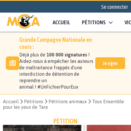
Se connecter
ACCUEIL
PÉTITIONS
VI
Grande Campagne Nationale en
cours :
Déjà plus de
100 000 signatures
!
Aidez-nous à empêcher les auteurs
Je signe
de maltraitance frappés d'une
interdiction de détention de
reprendre un
animal ! #UnFichierPourEux
Accueil
Pétitions
Pétitions animaux
Tous Ensemble
pour les yeux de Tara
PÉTITION