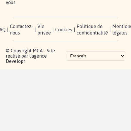
pétition
sommes-
X
nous?
Blog - Parlons
Instagram
Mobilisation
Contact
presse
TikTok
Accompagnement
Partenariat et
fundraising
Les pétitions
proches de chez
vous
Contactez-
Vie
Politique de
Mention
AQ
|
|
|
Cookies
|
|
nous
privée
confidentialité
légales
© Copyright MCA - Site
réalisé par l'agence
Developr