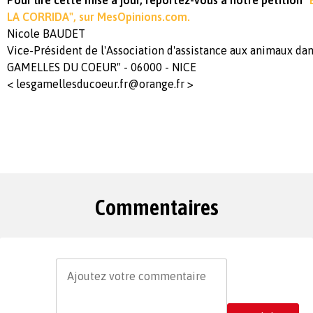
Pour lire cette mise à jour, reportez-vous à notre pétition
"
LA CORRIDA", sur MesOpinions.com.
Nicole BAUDET
Vice-Président de l'Association d'assistance aux animaux dan
GAMELLES DU COEUR" - 06000 - NICE
<
lesgamellesducoeur.fr@orange.fr
>
Commentaires