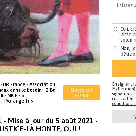
Oui, di
victoir
selon m
Non, je
pétiti
UR France - Association
En signant l
MyPetition) 
aux dans le besoin - 2 Bd
Suivre cet
signatures e
0 - NICE - <
auteur
ces traiteme
fr@orange.fr
>
conditions d'
Mise à jour du 5 août 2021 -
 JUSTICE-LA HONTE, OUI !