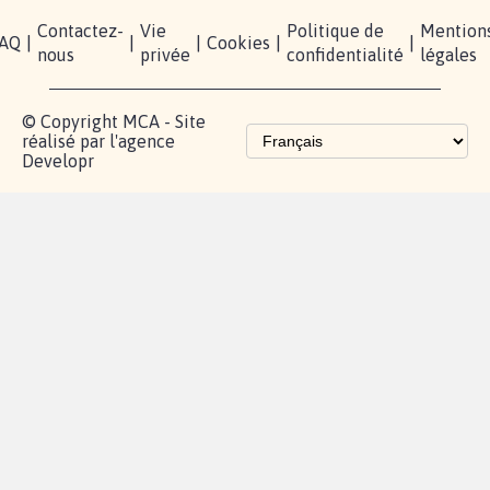
Contactez-
Vie
Politique de
Mention
AQ
|
|
|
Cookies
|
|
nous
privée
confidentialité
légales
© Copyright MCA - Site
réalisé par l'agence
Developr