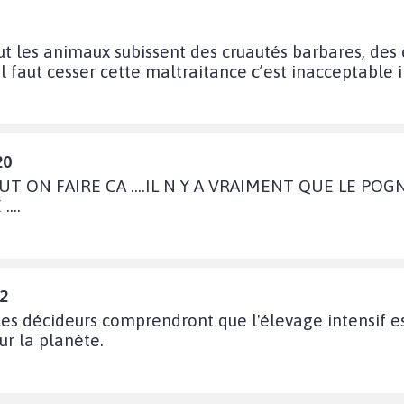
t les animaux subissent des cruautés barbares, des é
, il faut cesser cette maltraitance c’est inacceptable
20
T ON FAIRE CA ....IL N Y A VRAIMENT QUE LE PO
...
42
es décideurs comprendront que l'élevage intensif es
ur la planète.