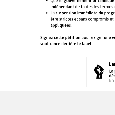
Que le
gouvernement britannique
indépendant
de toutes les fermes 
La
suspension immédiate du pro
être strictes et sans compromis et
appliquées.
Signez cette pétition pour exiger une vé
souffrance derrière le label.
La
La 
déc
En