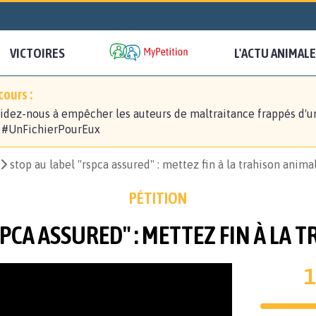
VICTOIRES
L'ACTU ANIMALE
ours :
idez-nous à empêcher les auteurs de maltraitance frappés d'u
! #UnFichierPourEux
stop au label "rspca assured" : mettez fin à la trahison animal
PÉTITION
PCA ASSURED" : METTEZ FIN À LA 
1