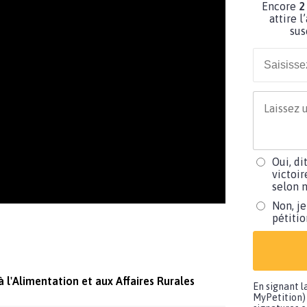
Encore
2
attire l
sus
Oui, di
victoir
selon m
Non, je
pétiti
à l'Alimentation et aux Affaires Rurales
En signant l
MyPetition) 