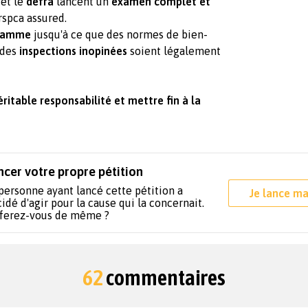
et le
defra
lancent un
examen complet et
rspca assured.
gramme
jusqu'à ce que des normes de bien-
 des
inspections inopinées
soient légalement
ritable responsabilité et mettre fin à la
ncer votre propre pétition
personne ayant lancé cette pétition a
Je lance ma
idé d'agir pour la cause qui la concernait.
 ferez-vous de même ?
62
commentaires