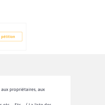
 pétition
 aux propriétaires, aux
 ... Etc ... ( La liste des