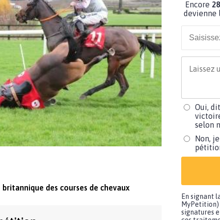
Encore
28
devienne l
Oui, di
victoir
selon m
Non, je
pétiti
 britannique des courses de chevaux
En signant l
MyPetition) 
signatures e