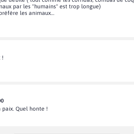
maux par les "humains" est trop longue)
 préfère les animaux...
 !
00
n paix. Quel honte !