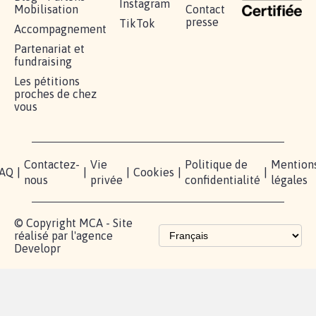
RÉUSSIR VOTRE
NOTRE
ESPACE
MOBILISATION
COMMUNAUTÉ
PRESSE
Lancer votre
Facebook
Qui
pétition
sommes-
X
nous?
Blog - Parlons
Instagram
Mobilisation
Contact
presse
TikTok
Accompagnement
Partenariat et
fundraising
Les pétitions
proches de chez
vous
Contactez-
Vie
Politique de
Mention
AQ
|
|
|
Cookies
|
|
nous
privée
confidentialité
légales