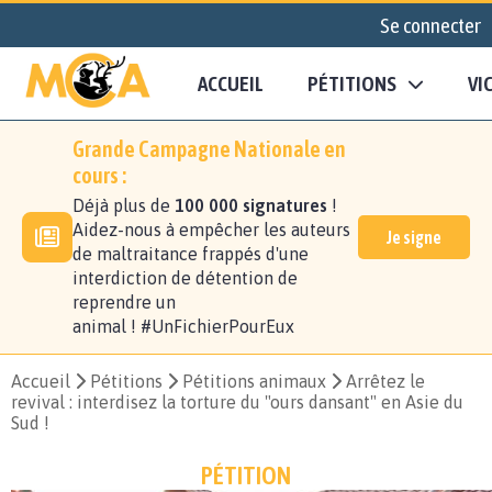
Se connecter
ACCUEIL
PÉTITIONS
VI
Grande Campagne Nationale en
cours :
Déjà plus de
100 000 signatures
!
Aidez-nous à empêcher les auteurs
Je signe
de maltraitance frappés d'une
interdiction de détention de
reprendre un
animal ! #UnFichierPourEux
Accueil
Pétitions
Pétitions animaux
Arrêtez le
revival : interdisez la torture du "ours dansant" en Asie du
Sud !
PÉTITION