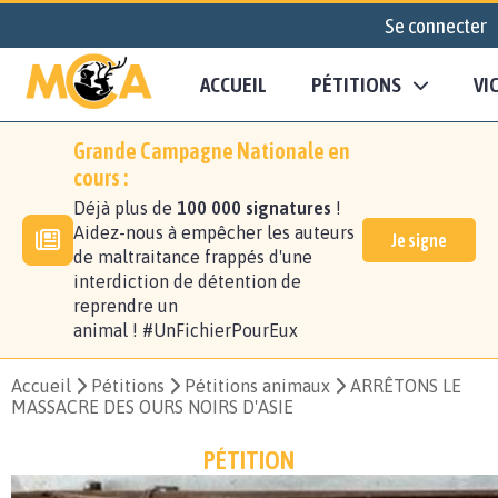
Se connecter
ACCUEIL
PÉTITIONS
VI
Grande Campagne Nationale en
cours :
Déjà plus de
100 000 signatures
!
Aidez-nous à empêcher les auteurs
Je signe
de maltraitance frappés d'une
interdiction de détention de
reprendre un
animal ! #UnFichierPourEux
Accueil
Pétitions
Pétitions animaux
ARRÊTONS LE
MASSACRE DES OURS NOIRS D'ASIE
PÉTITION