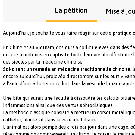
La pétition
Mise à jo
Aujourd'hui, je souhaite vous faire réagir sur cette
pratique c
En Chine et au Vietnam, des
ours
à collier
élevés dans des f
encore maintenus en
captivité
toute leur vie afin d’extraire l
des siècles par la médecine chinoise.
Soi-disant un remède en médecine traditionnelle chinoise
, 
encore aujourd’hui, prélevée directement sur les ours vivants
à l’aide d’un cathéter introduit dans la vésicule biliaire après
Une bile qui aurait une faculté à dissoudre les calculs biliair
inflammations ainsi que des vertus aphrodisiaques.
La méthode classique consiste à mettre un corset métallique 
cathéter, planté vif dans la vésicule biliaire.
L’animal est alors pompé deux fois par jour dans une cage, où
tête comme on compresserait un citron. Le corset le mainti