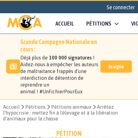
Se connecter
ACCUEIL
PÉTITIONS
VI
Grande Campagne Nationale en
cours :
Déjà plus de
100 000 signatures
!
Aidez-nous à empêcher les auteurs
Je signe
de maltraitance frappés d'une
interdiction de détention de
reprendre un
animal ! #UnFichierPourEux
Accueil
Pétitions
Pétitions animaux
Arrêtez
l'hypocrisie : mettez fin à l'élevage et à la libération
d'animaux pour la chasse
PÉTITION