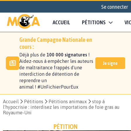
Se connecter
ACCUEIL
PÉTITIONS
VI
Grande Campagne Nationale en
cours :
Déjà plus de
100 000 signatures
!
Aidez-nous à empêcher les auteurs
Je signe
de maltraitance frappés d'une
interdiction de détention de
reprendre un
animal ! #UnFichierPourEux
Accueil
Pétitions
Pétitions animaux
stop à
l'hypocrisie : interdisez les importations de foie gras au
Royaume-Uni
PÉTITION