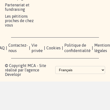
RÉUSSIR VOTRE
NOTRE
ESPACE
MOBILISATION
COMMUNAUTÉ
PRESSE
Lancer votre
Facebook
Qui
pétition
sommes-
X
nous?
Blog - Parlons
Instagram
Mobilisation
Contact
presse
TikTok
Accompagnement
Partenariat et
fundraising
Les pétitions
proches de chez
vous
Contactez-
Vie
Politique de
Mention
AQ
|
|
|
Cookies
|
|
nous
privée
confidentialité
légales