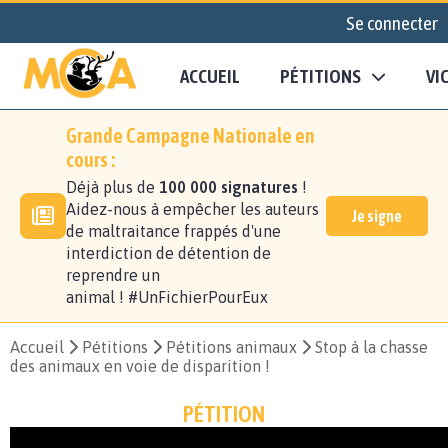
Se connecter
ACCUEIL
PÉTITIONS
VI
Grande Campagne Nationale en
cours :
Déjà plus de
100 000 signatures
!
Aidez-nous à empêcher les auteurs
Je signe
de maltraitance frappés d'une
interdiction de détention de
reprendre un
animal ! #UnFichierPourEux
Accueil
Pétitions
Pétitions animaux
Stop à la chasse
des animaux en voie de disparition !
PÉTITION