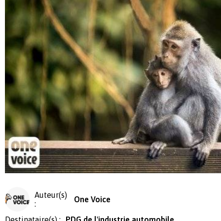
Auteur(s)
One Voice
:
Destinataire(s) :
PDG de l'industrie automobile,