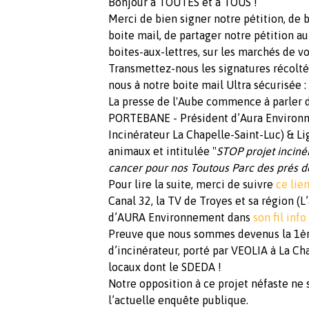
Bonjour à TOUTES et à TOUS !
Merci de bien signer notre pétition, de b
boite mail, de partager notre pétition au
boites-aux-lettres, sur les marchés de vos
Transmettez-nous les signatures récolté
nous à notre boite mail Ultra sécurisée :
La presse de l'Aube commence à parler 
PORTEBANE - Président d’Aura Environne
Incinérateur La Chapelle-Saint-Luc) & L
animaux et intitulée "
STOP projet incin
cancer pour nos Toutous Parc des prés de
Pour lire la suite, merci de suivre
ce lien
Canal 32, la TV de Troyes et sa région (L
d’AURA Environnement dans
son fil info
Preuve que nous sommes devenus la 1è
d’incinérateur, porté par VEOLIA à La Cha
locaux dont le SDEDA !
Notre opposition à ce projet néfaste ne 
l’actuelle enquête publique.