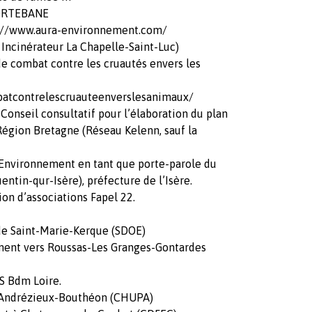
PORTEBANE
p://www.aura-environnement.com/
p Incinérateur La Chapelle-Saint-Luc)
de combat contre les cruautés envers les
atcontrelescruauteenverslesanimaux/
onseil consultatif pour l’élaboration du plan
Région Bretagne (Réseau Kelenn, sauf la
 Environnement en tant que porte-parole du
entin-qur-Isère), préfecture de l’Isère.
ion d’associations Fapel 22.
de Saint-Marie-Kerque (SDOE)
ement vers Roussas-Les Granges-Gontardes
SS Bdm Loire.
rs Andrézieux-Bouthéon (CHUPA)