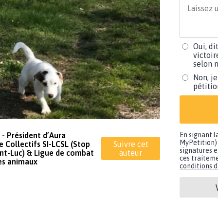
Oui, di
victoir
selon m
Non, je
pétiti
 Président d’Aura
En signant l
MyPetition) 
 Collectifs SI-LCSL (Stop
Suivre cet
signatures e
int-Luc) & Ligue de combat
auteur
ces traiteme
les animaux
conditions d'