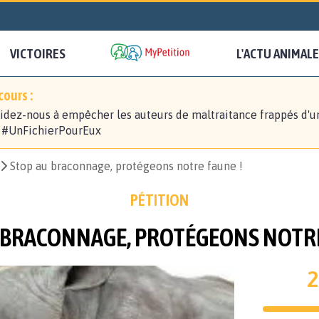
VICTOIRES
L'ACTU ANIMALE
ours :
idez-nous à empêcher les auteurs de maltraitance frappés d'u
! #UnFichierPourEux
Stop au braconnage, protégeons notre faune !
PÉTITION
 BRACONNAGE, PROTÉGEONS NOTRE
2