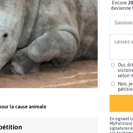
Encore
20
devienne l
Oui, di
victoir
selon m
Non, je
pétiti
pour la cause animale
En signant l
MyPetition) 
pétition
signatures e