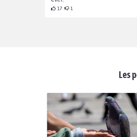
17
1
Les p