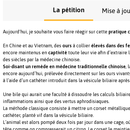
La pétition
Mise à jo
Aujourd'hui, je souhaite vous faire réagir sur cette
pratique c
En Chine et au Vietnam, des
ours
à collier
élevés dans des f
encore maintenus en
captivité
toute leur vie afin d’extraire l
des siècles par la médecine chinoise.
Soi-disant un remède en médecine traditionnelle chinoise
, 
encore aujourd’hui, prélevée directement sur les ours vivants
à l’aide d’un cathéter introduit dans la vésicule biliaire après
Une bile qui aurait une faculté à dissoudre les calculs biliair
inflammations ainsi que des vertus aphrodisiaques.
La méthode classique consiste à mettre un corset métallique 
cathéter, planté vif dans la vésicule biliaire.
L’animal est alors pompé deux fois par jour dans une cage, où
tête comme on compresserait un citron. Le corset le mainti