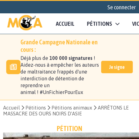
Se connecter
ACCUEIL
PÉTITIONS
VI
Grande Campagne Nationale en
cours :
Déjà plus de
100 000 signatures
!
Aidez-nous à empêcher les auteurs
Je signe
de maltraitance frappés d'une
interdiction de détention de
reprendre un
animal ! #UnFichierPourEux
Accueil
Pétitions
Pétitions animaux
ARRÊTONS LE
MASSACRE DES OURS NOIRS D'ASIE
PÉTITION