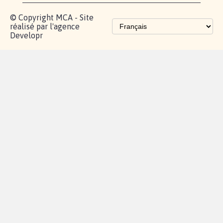
Les pétitions
proches de chez
vous
Contactez-
Vie
Politique de
Mention
AQ
|
|
|
Cookies
|
|
nous
privée
confidentialité
légales
© Copyright MCA - Site
réalisé par l'agence
Developr