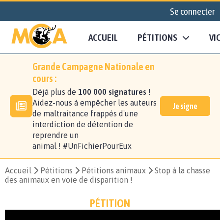
Se connecter
ACCUEIL
PÉTITIONS
VI
Grande Campagne Nationale en
cours :
Déjà plus de
100 000 signatures
!
Aidez-nous à empêcher les auteurs
Je signe
de maltraitance frappés d'une
interdiction de détention de
reprendre un
animal ! #UnFichierPourEux
Accueil
Pétitions
Pétitions animaux
Stop à la chasse
des animaux en voie de disparition !
PÉTITION