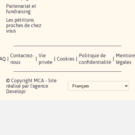
RÉUSSIR VOTRE
NOTRE
ESPACE
MOBILISATION
COMMUNAUTÉ
PRESSE
Lancer votre
Facebook
Qui
pétition
sommes-
X
nous?
Blog - Parlons
Instagram
Mobilisation
Contact
presse
TikTok
Accompagnement
Partenariat et
fundraising
Les pétitions
proches de chez
vous
Contactez-
Vie
Politique de
Mention
AQ
|
|
|
Cookies
|
|
nous
privée
confidentialité
légales