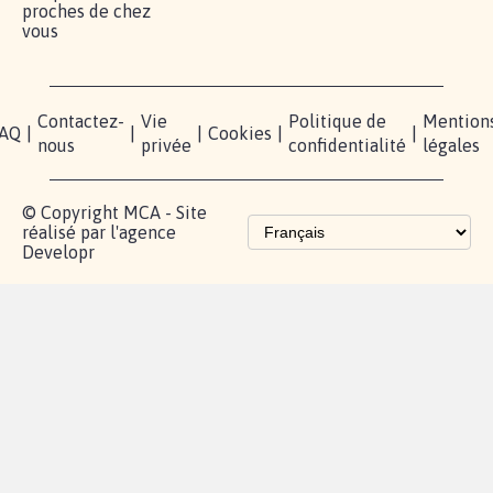
proches de chez
vous
Contactez-
Vie
Politique de
Mention
AQ
|
|
|
Cookies
|
|
nous
privée
confidentialité
légales
© Copyright MCA - Site
réalisé par l'agence
Developr