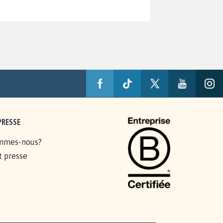
PRESSE
mmes-nous?
t presse