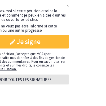
tes-moi si cette pétition atteint la
e et comment je peux en aider d'autres,
es ouvertures et clics
 ne veux pas être informé si cette
on ou une autre progresse
Je signe
a pétition, j'accepte que MCA (par
traite mes données à des fins de gestion de
t des commentaires. Pour en savoir plus, sur
nts et sur mes droits, je consulte les
utilisation.
VOIR TOUTES LES SIGNATURES