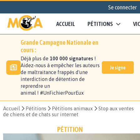
Se connecter
ACCUEIL
PÉTITIONS
VI
Grande Campagne Nationale en
cours :
Déjà plus de
100 000 signatures
!
Aidez-nous à empêcher les auteurs
Je signe
de maltraitance frappés d'une
interdiction de détention de
reprendre un
animal ! #UnFichierPourEux
Accueil
Pétitions
Pétitions animaux
Stop aux ventes
de chiens et de chats sur internet
PÉTITION