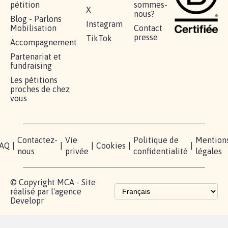
AGRESSION DE MON FILS THÉO :
SOYONS TOUS MOBILISÉS...
16.807
signatures
Je signe
RÉUSSIR VOTRE
NOTRE
ESPACE
MOBILISATION
COMMUNAUTÉ
PRESSE
Lancer votre
Facebook
Qui
pétition
sommes-
X
nous?
Blog - Parlons
Instagram
Mobilisation
Contact
presse
TikTok