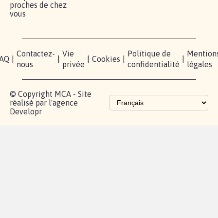
proches de chez
vous
Contactez-
Vie
Politique de
Mention
AQ
|
|
|
Cookies
|
|
nous
privée
confidentialité
légales
© Copyright MCA - Site
réalisé par l'agence
Developr