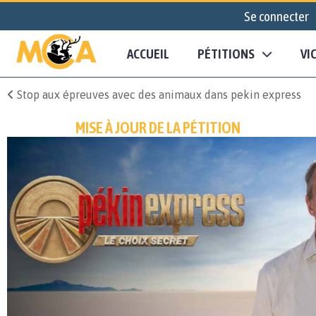
Se connecter
ACCUEIL
PÉTITIONS
VI
Stop aux épreuves avec des animaux dans pekin express
MISE À JOUR DE LA PÉTITION