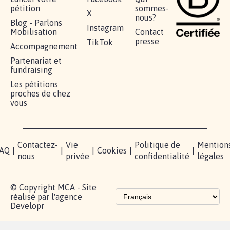
pétition
sommes-
X
nous?
Blog - Parlons
Instagram
Mobilisation
Contact
presse
TikTok
Accompagnement
Partenariat et
fundraising
Les pétitions
proches de chez
vous
Contactez-
Vie
Politique de
Mention
AQ
|
|
|
Cookies
|
|
nous
privée
confidentialité
légales
© Copyright MCA - Site
réalisé par l'agence
Developr