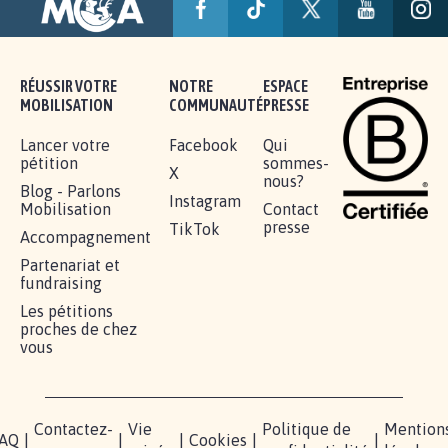
AGRESSION DE MON FILS THÉO :
SOYONS TOUS MOBILISÉS...
16.847
signatures
Je signe