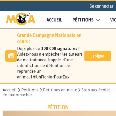
Se connecter
ACCUEIL
PÉTITIONS
VI
Grande Campagne Nationale en
cours :
Déjà plus de
100 000 signatures
!
Aidez-nous à empêcher les auteurs
Je signe
de maltraitance frappés d'une
interdiction de détention de
reprendre un
animal ! #UnFichierPourEux
Accueil
Pétitions
Pétitions animaux
Stop aux écoles
de tauromachie
PÉTITION