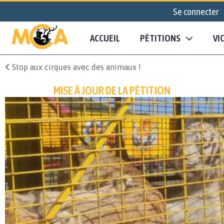
Se connecter
ACCUEIL
PÉTITIONS
VI
Stop aux cirques avec des animaux !
MISE À JOUR DE LA PÉTITION