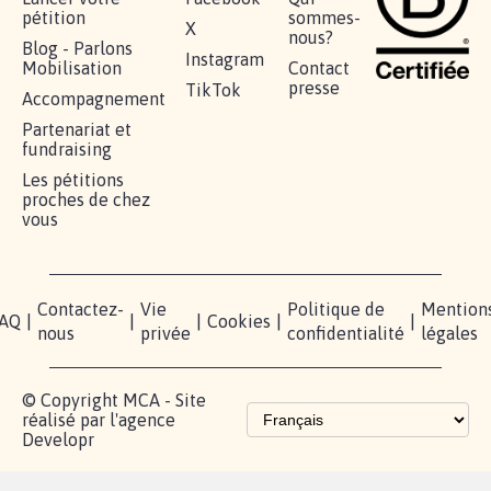
pétition
sommes-
X
nous?
Blog - Parlons
Instagram
Mobilisation
Contact
presse
TikTok
Accompagnement
Partenariat et
fundraising
Les pétitions
proches de chez
vous
Contactez-
Vie
Politique de
Mention
AQ
|
|
|
Cookies
|
|
nous
privée
confidentialité
légales
© Copyright MCA - Site
réalisé par l'agence
Developr