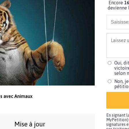
Encore
16
devienne l
Oui, di
victoir
selon m
Non, je
pétiti
ues avec Animaux
En signant l
MyPetition) 
Mise à jour
signatures e