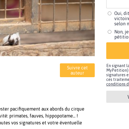
Oui, di
victoir
selon m
Non, je
pétiti
En signant l
Suivre cet
MyPetition) 
auteur
signatures e
ces traiteme
conditions d'
ester pacifiquement aux abords du cirque
ité: primates, fauves, hippopotame... !
utes vos signatures et votre éventuelle