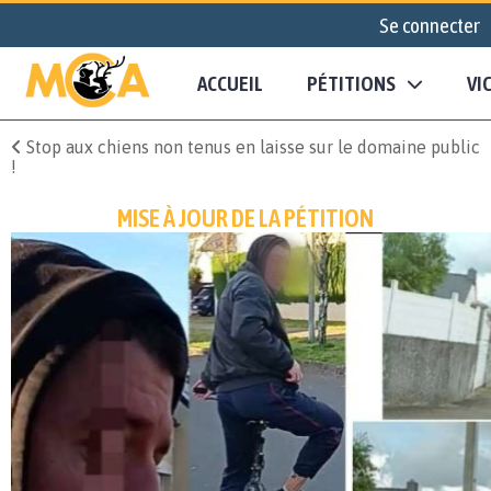
Se connecter
ACCUEIL
PÉTITIONS
VI
Stop aux chiens non tenus en laisse sur le domaine public
!
MISE À JOUR DE LA PÉTITION