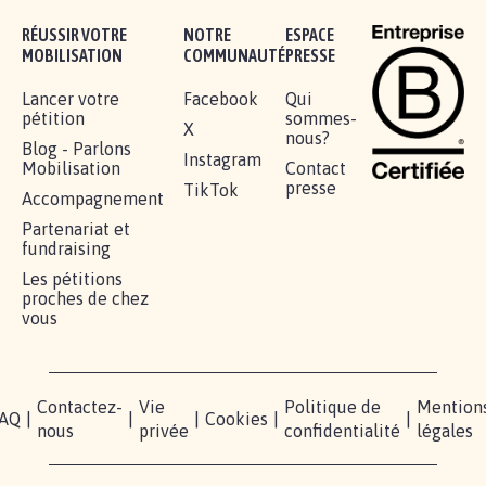
RÉUSSIR VOTRE
NOTRE
ESPACE
MOBILISATION
COMMUNAUTÉ
PRESSE
Lancer votre
Facebook
Qui
pétition
sommes-
X
nous?
Blog - Parlons
Instagram
Mobilisation
Contact
presse
TikTok
Accompagnement
Partenariat et
fundraising
Les pétitions
proches de chez
vous
Contactez-
Vie
Politique de
Mention
AQ
|
|
|
Cookies
|
|
nous
privée
confidentialité
légales